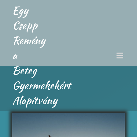
Egy
Csepp
Remény
a
Beteg
Gyermekekért
Alapítvány