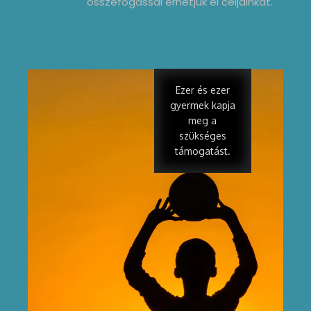
összefogással érhetjük el céljainkat.
Ezer és ezer
gyermek kapja
meg a
szükséges
támogatást.