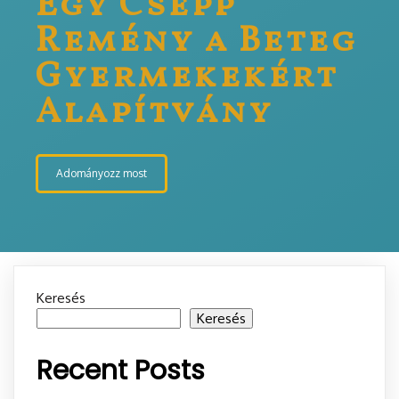
Egy Csepp
Remény a Beteg
Gyermekekért
Alapítvány
Adományozz most
Keresés
Keresés
Recent Posts