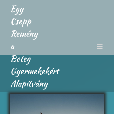
Egy
Csepp
Remény
a
Beteg
Gyermekekért
Alapítvány