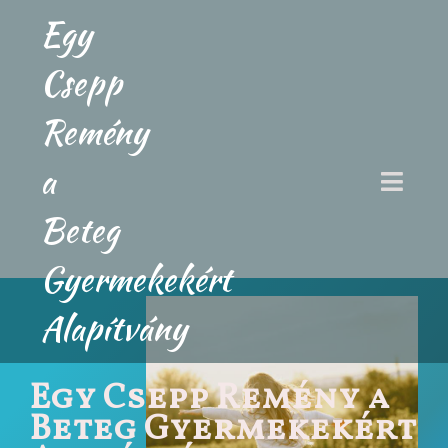
Egy
Csepp
Remény
a
Beteg
Gyermekekért
Alapítvány
Egy Csepp Remény a
Beteg Gyermekekért