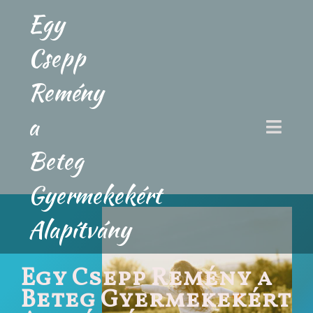
Egy
Csepp
Remény
a
Beteg
Gyermekekért
Alapítvány
Egy Csepp Remény a
Beteg Gyermekekért